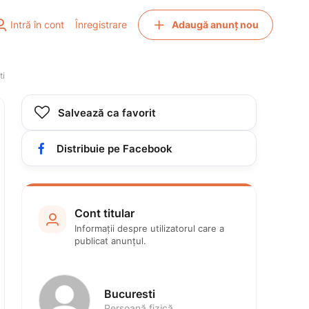


Intră în cont
Înregistrare
Adaugă anunț nou
ti

Salvează ca favorit

Distribuie pe Facebook
Cont titular

Informații despre utilizatorul care a 
publicat anunțul.
Bucuresti
Persoană fizică