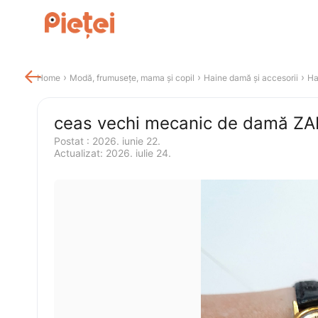

 › 
 › 
 › 
Home
Modă, frumusețe, mama și copil
Haine damă și accesorii
Ha
Postat 
:
2026. iunie 22.
Actualizat
:
2026. iulie 24.