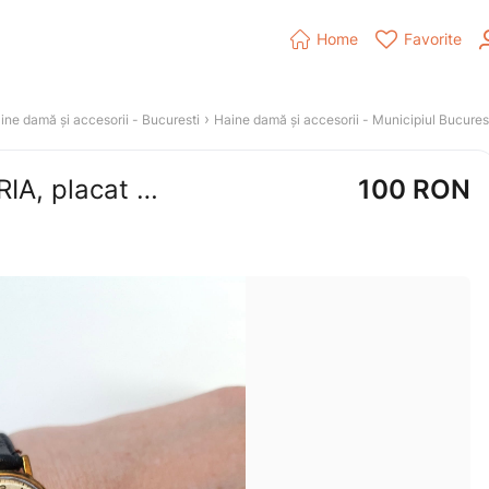


Home
Favorite
 › 
ine damă și accesorii
 - 
Bucuresti
Haine damă și accesorii
 - 
Municipiul Bucures
ceas vechi mecanic de damă ZARIA, placat cu aur, cu 22 rubine, funcțional
100
RON