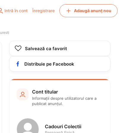


Intră în cont
Înregistrare
Adaugă anunț nou
uresti

Salvează ca favorit

Distribuie pe Facebook
Cont titular

Informații despre utilizatorul care a 
publicat anunțul.
Cadouri Colectii
Persoană fizică