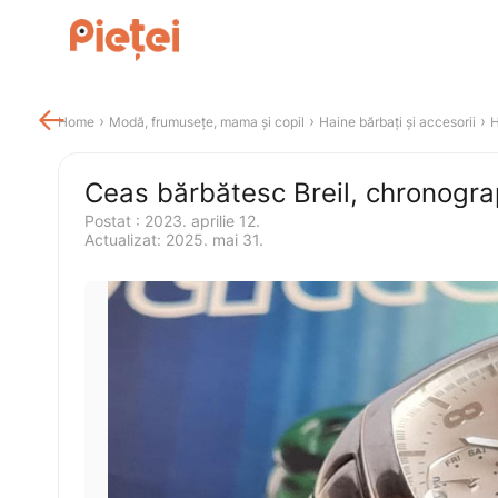

 › 
 › 
 › 
Home
Modă, frumusețe, mama și copil
Haine bărbați și accesorii
H
Postat 
:
2023. aprilie 12.
Actualizat
:
2025. mai 31.