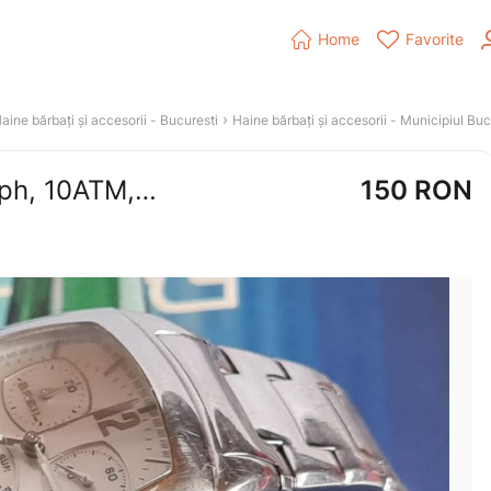


Home
Favorite
 › 
aine bărbați și accesorii
 - 
Bucuresti
Haine bărbați și accesorii
 - 
Municipiul Buc
Ceas bărbătesc Breil, chronograph, 10ATM, original, nefuncțional
150
RON