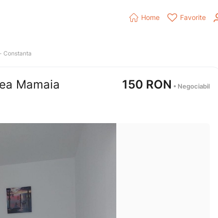


Home
Favorite
- 
Constanta
nea Mamaia
150
RON
 • Negociabil