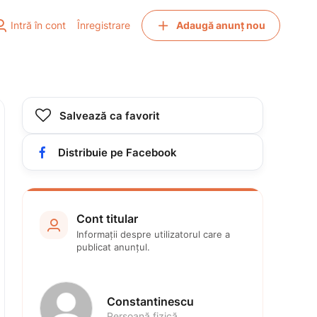


Intră în cont
Înregistrare
Adaugă anunț nou

Salvează ca favorit

Distribuie pe Facebook
Cont titular

Informații despre utilizatorul care a 
publicat anunțul.
Constantinescu
Persoană fizică