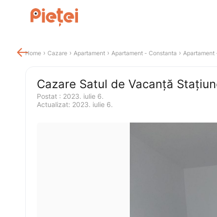

 › 
 › 
 › 
 › 
Home
Cazare
Apartament
Apartament
 - 
Constanta
Apartament
 
Cazare Satul de Vacanță Stațiu
Postat 
:
2023. iulie 6.
Actualizat
:
2023. iulie 6.