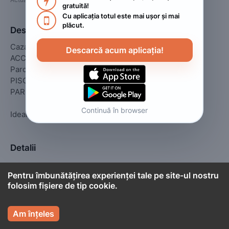

gratuită!
Cu aplicația totul este mai ușor și mai 

plăcut.
Descriere
Cazare Sangria Mamaia Nord

Descarcă acum aplicația!
ACCEPTAM CARDURI DE VACANTA!!! 

Parcare

PISCINA

PARC DE JOACA PENTRU COPII

Continuă în browser
Ideal pentru familii cu copii!!! 
Detalii
Pentru îmbunătățirea experienței tale pe site-ul nostru
Camere
25
folosim fișiere de tip cookie.

Am înțeles

Cont titular