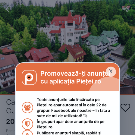


X
Promovează-ți anunțul

cu aplicația Pieței.ro
Toate anunțurile tale încărcate pe 
Cazare Poiana Brașov 200RON 
Pieței.ro apar automat și în cele 22 de 


CU MIC DEJUN INCLUS 
grupuri Facebook ale noastre – în fața a 
sute de mii de utilizatori! 🚀
200
RON
În grupuri apar doar anunțurile de pe 

Pieței.ro!
Postat 
:
2024. septembrie 10.
Publicare anunțuri simplă, rapidă și 