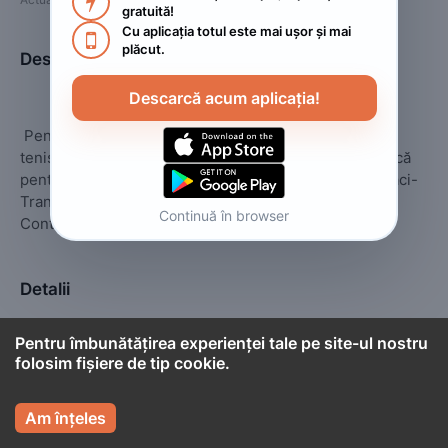

gratuită!
Cu aplicația totul este mai ușor și mai 

plăcut.
Descriere
Descarcă acum aplicația!
 Pensiunea Mihaela cu ciubăr cu hidromasaj, masa de 
tenis, biliard, teren de fotbal, foc de tabară, loc de joacă 
pentru cei mici, zonă de relaxare in judetul Gorj, Novaci-
Transalpina!🔝📞

Continuă în browser
Contact: 0767925900 / 0731689599
Detalii
Pentru îmbunătățirea experienței tale pe site-ul nostru
Camere
15
folosim fișiere de tip cookie.

Am înțeles

Cont titular