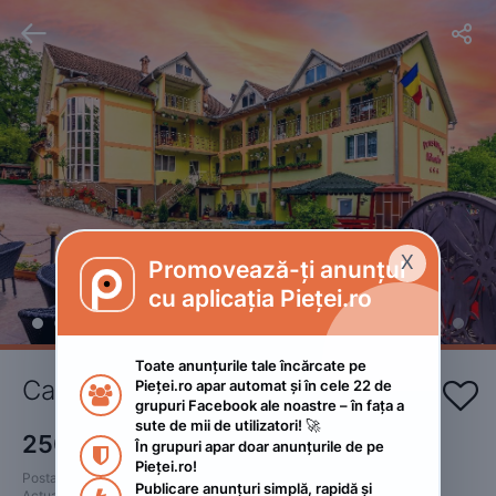


X
Promovează-ți anunțul

cu aplicația Pieței.ro
Toate anunțurile tale încărcate pe 
Cazare Pensiunea Mihaela
Pieței.ro apar automat și în cele 22 de 


grupuri Facebook ale noastre – în fața a 
sute de mii de utilizatori! 🚀
250
RON
În grupuri apar doar anunțurile de pe 

Pieței.ro!
Postat 
:
2022. octombrie 31.
Publicare anunțuri simplă, rapidă și 
Actualizat
:
2022. noiembrie 9.