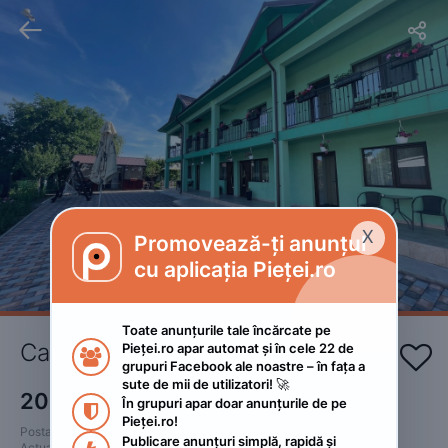


X
Promovează-ți anunțul

cu aplicația Pieței.ro
Toate anunțurile tale încărcate pe 
Cazare la plaja Corbu
Pieței.ro apar automat și în cele 22 de 


grupuri Facebook ale noastre – în fața a 
sute de mii de utilizatori! 🚀
200
RON
În grupuri apar doar anunțurile de pe 

Pieței.ro!
Postat 
:
2023. iulie 27.
Publicare anunțuri simplă, rapidă și 
Actualizat
:
2023. iulie 31.