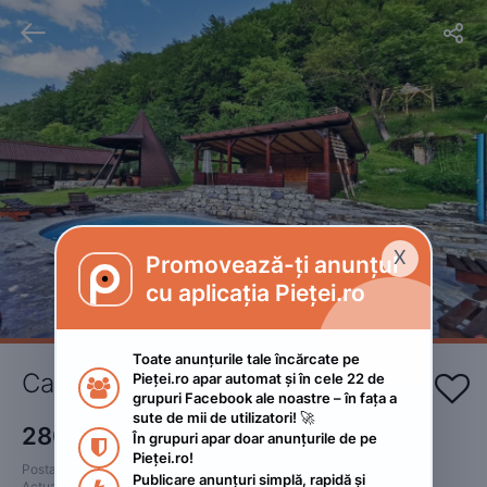


X
Promovează-ți anunțul

cu aplicația Pieței.ro
Toate anunțurile tale încărcate pe 
Cazare la munte
Pieței.ro apar automat și în cele 22 de 


grupuri Facebook ale noastre – în fața a 
sute de mii de utilizatori! 🚀
280
RON
În grupuri apar doar anunțurile de pe 

Pieței.ro!
Postat 
:
2023. aprilie 4.
Publicare anunțuri simplă, rapidă și 
Actualizat
:
2023. aprilie 4.