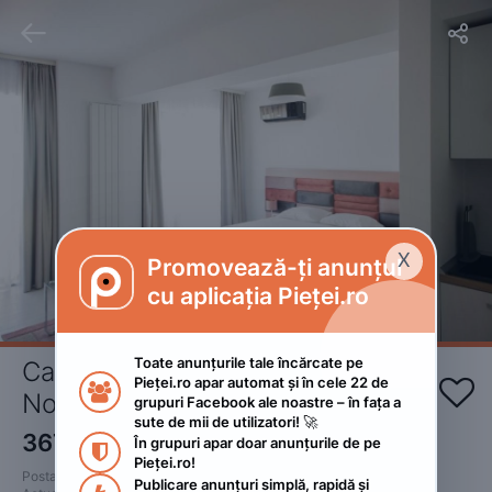


X
Promovează-ți anunțul

cu aplicația Pieței.ro
Toate anunțurile tale încărcate pe 
Cazare la mare studio Mamaia 
Pieței.ro apar automat și în cele 22 de 


Nord
grupuri Facebook ale noastre – în fața a 
sute de mii de utilizatori! 🚀
367
RON
În grupuri apar doar anunțurile de pe 

Pieței.ro!
Postat 
:
2023. iulie 8.
Publicare anunțuri simplă, rapidă și 