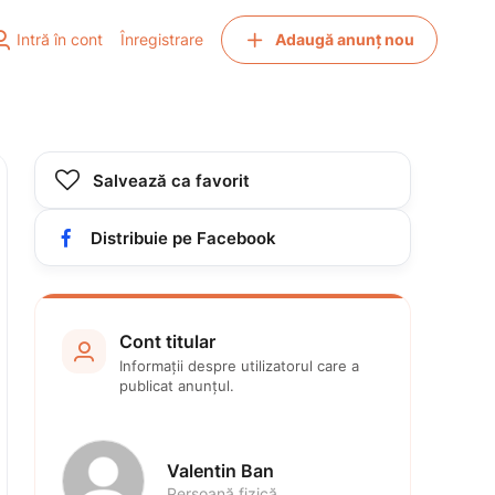


Intră în cont
Înregistrare
Adaugă anunț nou

Salvează ca favorit

Distribuie pe Facebook
Cont titular

Informații despre utilizatorul care a 
publicat anunțul.
Valentin Ban
Persoană fizică