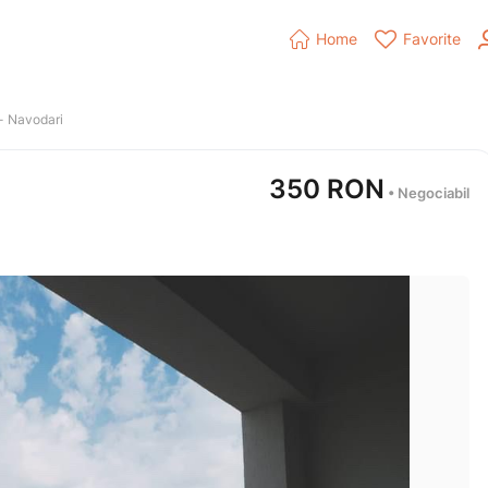


Home
Favorite
- 
Navodari
350
RON
 • Negociabil