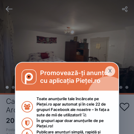


X
Promovează-ți anunțul

cu aplicația Pieței.ro
Toate anunțurile tale încărcate pe 
Cazare casa traditionala din 
Pieței.ro apar automat și în cele 22 de 


Ardeal
grupuri Facebook ale noastre – în fața a 
sute de mii de utilizatori! 🚀
200
RON
În grupuri apar doar anunțurile de pe 
 • Negociabil

Pieței.ro!
Postat 
:
2023. iunie 27.
Publicare anunțuri simplă, rapidă și 