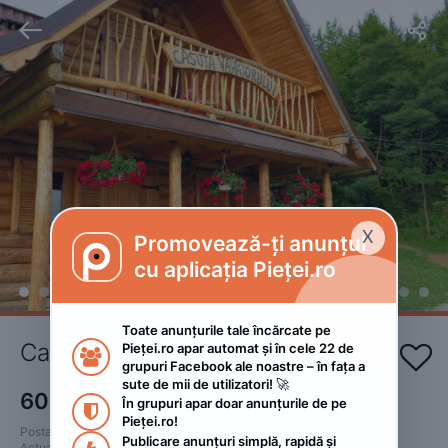


X
Promovează-ți anunțul

cu aplicația Pieței.ro
Toate anunțurile tale încărcate pe 
Cazare cabană 
Pieței.ro apar automat și în cele 22 de 


grupuri Facebook ale noastre – în fața a 
sute de mii de utilizatori! 🚀
600
RON
În grupuri apar doar anunțurile de pe 
 • Negociabil

Pieței.ro!
Postat 
:
2022. ianuarie 11.
Publicare anunțuri simplă, rapidă și 
Actualizat
:
2022. noiembrie 16.