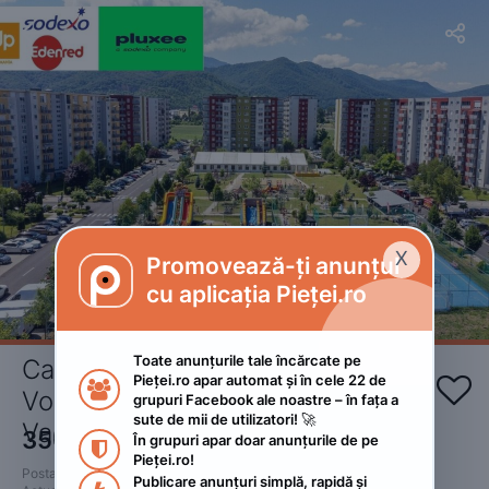


X
Promovează-ți anunțul

cu aplicația Pieței.ro
Toate anunțurile tale încărcate pe 
Cazare Brasov 
Pieței.ro apar automat și în cele 22 de 


Vouchere/Tichete/Card de 
grupuri Facebook ale noastre – în fața a 
sute de mii de utilizatori! 🚀
Vacanta
350
RON
În grupuri apar doar anunțurile de pe 
 • Negociabil

Pieței.ro!
Postat 
:
2026. februarie 20.
Publicare anunțuri simplă, rapidă și 