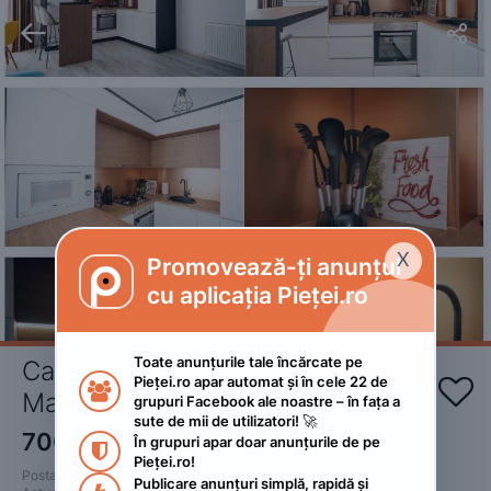


X
Promovează-ți anunțul

cu aplicația Pieței.ro
Toate anunțurile tale încărcate pe 
Cazare apartament 3 camere 
Pieței.ro apar automat și în cele 22 de 


Mamaia Nord
grupuri Facebook ale noastre – în fața a 
sute de mii de utilizatori! 🚀
700
RON
În grupuri apar doar anunțurile de pe 

Pieței.ro!
Postat 
:
2023. iunie 17.
Publicare anunțuri simplă, rapidă și 