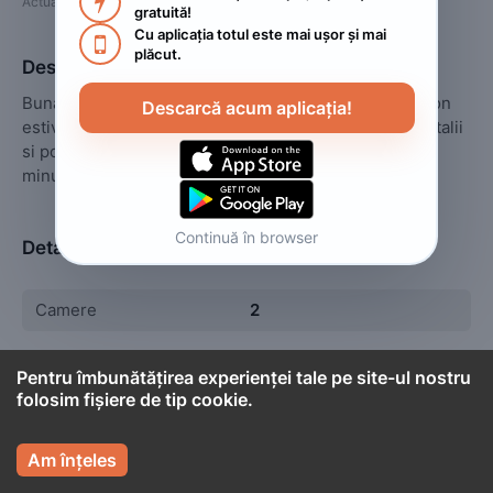

Actualizat
:
2023. august 1.
gratuită!
Cu aplicația totul este mai ușor și mai 

plăcut.
Descriere
Bună ziua. Dacă doriti cazare la mare la Mangalia sezon 
Descarcă acum aplicația!
estival 2023 sunati la 0765493125 sau pentru alte detalii 
si poze în privat pe messenger sau pe whatsapp. O zi 
minunata 
Continuă în browser
Detalii
Camere
2
Pentru îmbunătățirea experienței tale pe site-ul nostru
folosim fișiere de tip cookie.

Cont titular

Oana
Am înțeles
Persoană fizică