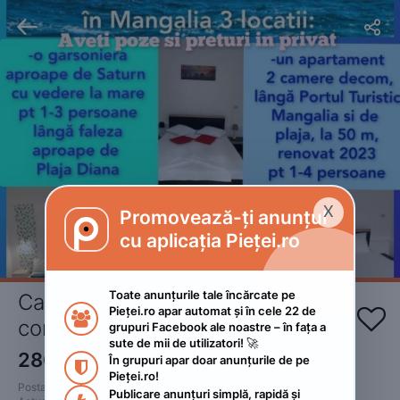


X
Promovează-ți anunțul

cu aplicația Pieței.ro
Toate anunțurile tale încărcate pe 
Cazare 3 locatii în Mamgalia în 
Pieței.ro apar automat și în cele 22 de 


condiții foarte bune
grupuri Facebook ale noastre – în fața a 
sute de mii de utilizatori! 🚀
280
RON
În grupuri apar doar anunțurile de pe 
 • Negociabil

Pieței.ro!
Postat 
:
2023. august 1.
Publicare anunțuri simplă, rapidă și 