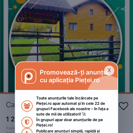


X
Promovează-ți anunțul

cu aplicația Pieței.ro
Toate anunțurile tale încărcate pe 
Casa La Bursucu 
Pieței.ro apar automat și în cele 22 de 


grupuri Facebook ale noastre – în fața a 
sute de mii de utilizatori! 🚀
1 200
RON
În grupuri apar doar anunțurile de pe 

Pieței.ro!
Postat 
:
2024. martie 28.
Publicare anunțuri simplă, rapidă și 
Actualizat
:
2024. martie 28.