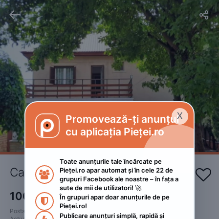


X
Promovează-ți anunțul

cu aplicația Pieței.ro
Toate anunțurile tale încărcate pe 
Casa Fifi Costinești Tabără 
Pieței.ro apar automat și în cele 22 de 


grupuri Facebook ale noastre – în fața a 
sute de mii de utilizatori! 🚀
100
RON
În grupuri apar doar anunțurile de pe 

Pieței.ro!
Postat 
:
2024. august 17.
Publicare anunțuri simplă, rapidă și 
Actualizat
:
2024. august 17.