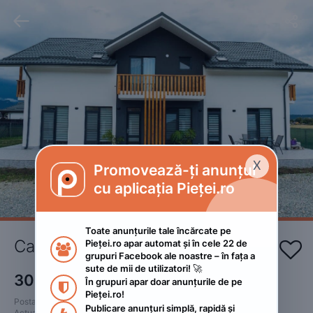


X
Promovează-ți anunțul

cu aplicația Pieței.ro
Toate anunțurile tale încărcate pe 
Casa de vacanța de inchiriat
Pieței.ro apar automat și în cele 22 de 


grupuri Facebook ale noastre – în fața a 
sute de mii de utilizatori! 🚀
300
RON
În grupuri apar doar anunțurile de pe 

Pieței.ro!
Postat 
:
2022. august 31.
Publicare anunțuri simplă, rapidă și 
Actualizat
:
2022. octombrie 1.