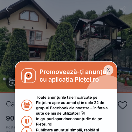


X
Promovează-ți anunțul

cu aplicația Pieței.ro
Toate anunțurile tale încărcate pe 
Casa Corina 
Pieței.ro apar automat și în cele 22 de 


grupuri Facebook ale noastre – în fața a 
sute de mii de utilizatori! 🚀
900
RON
În grupuri apar doar anunțurile de pe 

Pieței.ro!
Postat 
:
2024. iunie 7.
Publicare anunțuri simplă, rapidă și 
Actualizat
:
2026. iunie 1.