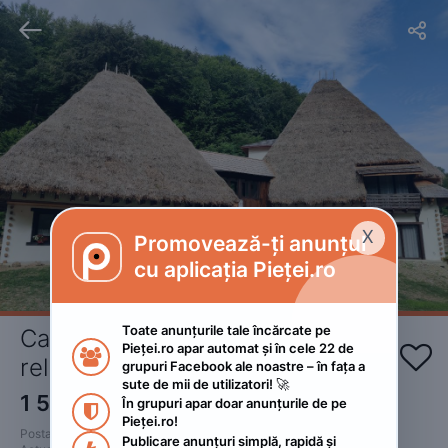


X
Promovează-ți anunțul

cu aplicația Pieței.ro
Toate anunțurile tale încărcate pe 
Casa Catrinei - loc de răgaz şi 
Pieței.ro apar automat și în cele 22 de 


relaxare
grupuri Facebook ale noastre – în fața a 
sute de mii de utilizatori! 🚀
1 500
RON
În grupuri apar doar anunțurile de pe 

Pieței.ro!
Postat 
:
2022. noiembrie 17.
Publicare anunțuri simplă, rapidă și 