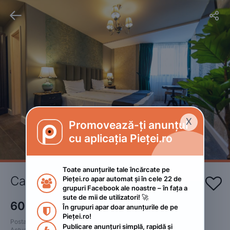


X
Promovează-ți anunțul

cu aplicația Pieței.ro
Toate anunțurile tale încărcate pe 
Camera dubla Torres Poiana 
Pieței.ro apar automat și în cele 22 de 


grupuri Facebook ale noastre – în fața a 
sute de mii de utilizatori! 🚀
600
RON
În grupuri apar doar anunțurile de pe 
 • Negociabil

Pieței.ro!
Postat 
:
2024. februarie 4.
Publicare anunțuri simplă, rapidă și 
Actualizat
:
2024. martie 5.