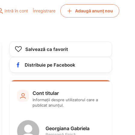


Intră în cont
Înregistrare
Adaugă anunț nou

Salvează ca favorit

Distribuie pe Facebook
Cont titular

Informații despre utilizatorul care a 
publicat anunțul.
Georgiana Gabriela
Persoană fizică