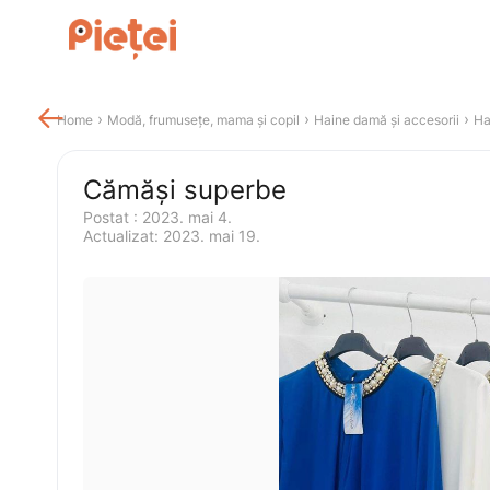

 › 
 › 
 › 
Home
Modă, frumusețe, mama și copil
Haine damă și accesorii
Ha
Cămăși superbe
Postat 
:
2023. mai 4.
Actualizat
:
2023. mai 19.