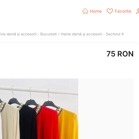


Home
Favorite
 › 
ine damă și accesorii
 - 
Bucuresti
Haine damă și accesorii
 - 
Sectorul 4
75
RON