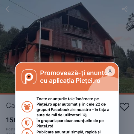


X
Promovează-ți anunțul

cu aplicația Pieței.ro
Toate anunțurile tale încărcate pe 
Cabana Raluca
Pieței.ro apar automat și în cele 22 de 


grupuri Facebook ale noastre – în fața a 
sute de mii de utilizatori! 🚀
150
RON
În grupuri apar doar anunțurile de pe 

Pieței.ro!
Postat 
:
2023. aprilie 21.
Publicare anunțuri simplă, rapidă și 
Actualizat
:
2023. aprilie 21.