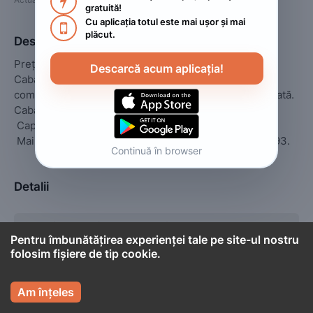

gratuită!
Cu aplicația totul este mai ușor și mai 

plăcut.
Descriere
Preț este 150 RON camera.

Descarcă acum aplicația!
Cabană de închiriat în comuna Albac, județul Alba 
compusă din 3 camere, 2 băi și bucătărie complet utilată. 

Cabana are grătar, ceaun și internet gratuit.

 Capacitate maximă:10 persoane.

 Mai multe informații la numărul de telefon 0755182893.
Continuă în browser
Detalii
Capacitate maximă
10
Pentru îmbunătățirea experienței tale pe site-ul nostru
Camere
3
folosim fișiere de tip cookie.

Am înțeles