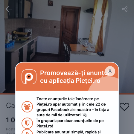


X
Promovează-ți anunțul

cu aplicația Pieței.ro
Toate anunțurile tale încărcate pe 
Cabana Poiana Dealul Frumos 
Pieței.ro apar automat și în cele 22 de 


grupuri Facebook ale noastre – în fața a 
sute de mii de utilizatori! 🚀
1 000
RON
În grupuri apar doar anunțurile de pe 
 • Negociabil

Pieței.ro!
Postat 
:
2023. martie 12.
Publicare anunțuri simplă, rapidă și 
Actualizat
:
2023. martie 12.