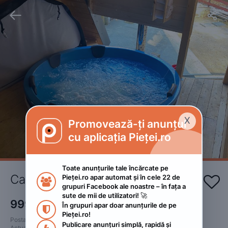


X
Promovează-ți anunțul

cu aplicația Pieței.ro
Toate anunțurile tale încărcate pe 
Cabana Nialmo Retreat
Pieței.ro apar automat și în cele 22 de 


grupuri Facebook ale noastre – în fața a 
sute de mii de utilizatori! 🚀
999
RON
În grupuri apar doar anunțurile de pe 
 • Negociabil

Pieței.ro!
Postat 
:
2024. decembrie 11.
Publicare anunțuri simplă, rapidă și 
Actualizat
:
2024. decembrie 11.