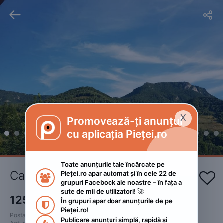


X
Promovează-ți anunțul

cu aplicația Pieței.ro
Toate anunțurile tale încărcate pe 
Cabana Eby
Pieței.ro apar automat și în cele 22 de 


grupuri Facebook ale noastre – în fața a 
sute de mii de utilizatori! 🚀
125
RON
În grupuri apar doar anunțurile de pe 

Pieței.ro!
Postat 
:
2023. august 6.
Publicare anunțuri simplă, rapidă și 
Actualizat
:
2023. noiembrie 18.