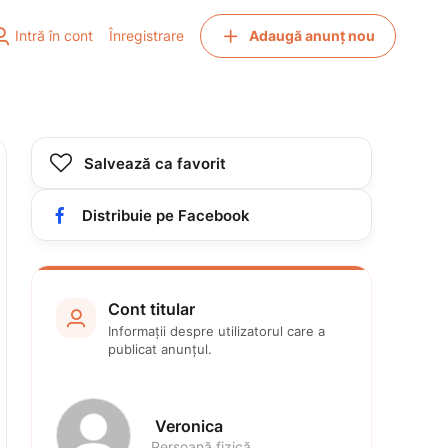


Intră în cont
Înregistrare
Adaugă anunț nou

Salvează ca favorit

Distribuie pe Facebook
Cont titular

Informații despre utilizatorul care a 
publicat anunțul.
 Veronica 
Persoană fizică