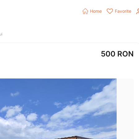


Home
Favorite
ui
500
RON