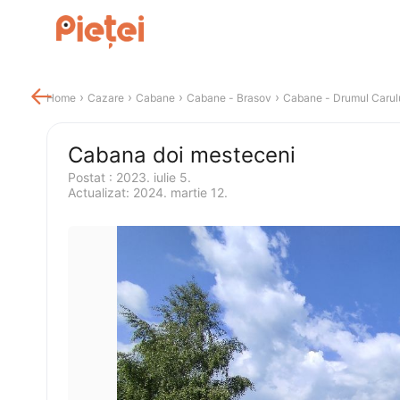

 › 
 › 
 › 
 › 
Home
Cazare
Cabane
Cabane
 - 
Brasov
Cabane
 - 
Drumul Carul
Cabana doi mesteceni
Postat 
:
2023. iulie 5.
Actualizat
:
2024. martie 12.