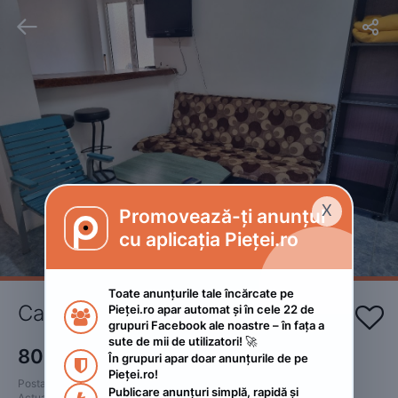


X
Promovează-ți anunțul

cu aplicația Pieței.ro
Toate anunțurile tale încărcate pe 
Cabana de la mare 
Pieței.ro apar automat și în cele 22 de 


grupuri Facebook ale noastre – în fața a 
sute de mii de utilizatori! 🚀
80
RON
În grupuri apar doar anunțurile de pe 
 • Negociabil

Pieței.ro!
Postat 
:
2023. mai 11.
Publicare anunțuri simplă, rapidă și 
Actualizat
:
2023. iunie 9.