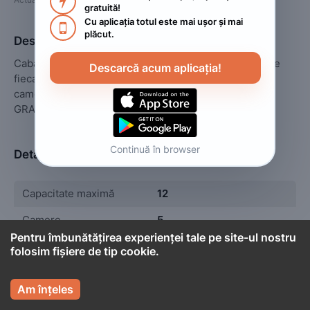

gratuită!
Cu aplicația totul este mai ușor și mai 

plăcut.
Descriere
Cabana de la mare cu doua apartamente decomandate 
Descarcă acum aplicația!
fiecare cu 4-6 locuri ,cu bai proprii,Tv,frigider si două 
camere triple cu baie proprie si Tv fiecare.🍾PARCARE 
GRATUITA!
Continuă în browser
Detalii
Capacitate maximă
12
Camere
5
Pentru îmbunătățirea experienței tale pe site-ul nostru
folosim fișiere de tip cookie.


Cont titular
Am înțeles