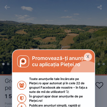


X
Promovează-ți anunțul

cu aplicația Pieței.ro
Toate anunțurile tale încărcate pe 
Green Forest Ghermin 12 
Pieței.ro apar automat și în cele 22 de 


persoane Negreni Cluj
grupuri Facebook ale noastre – în fața a 
sute de mii de utilizatori! 🚀
1 500
RON
În grupuri apar doar anunțurile de pe 

Pieței.ro!
Postat 
:
2022. iulie 21.
Publicare anunțuri simplă, rapidă și 