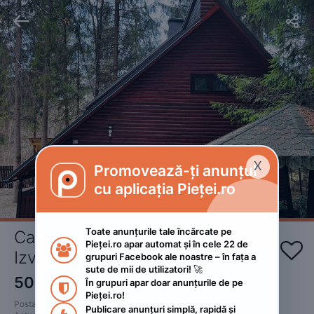


X
Promovează-ți anunțul

cu aplicația Pieței.ro
Toate anunțurile tale încărcate pe 
Cabana Adrienne de inchiriat 
Pieței.ro apar automat și în cele 22 de 


Izvorul Muresului
grupuri Facebook ale noastre – în fața a 
sute de mii de utilizatori! 🚀
500
RON
În grupuri apar doar anunțurile de pe 

Pieței.ro!
Postat 
:
2024. decembrie 16.
Publicare anunțuri simplă, rapidă și 