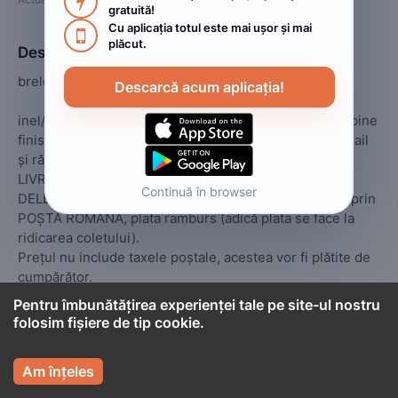

gratuită!
Cu aplicația totul este mai ușor și mai 

plăcut.
Descriere
breloc zodiacal ARIES (Berbec)

Descarcă acum aplicația!
inel/carabină din oțel, breloc din metal cromat foarte bine 
finisat, cu efigie zodiacală aurie, în relief (3D), sub email 
și rășină în strat de cca 3mm.

LIVRAREA se face PERSONAL sau către o PERSOANĂ 
Continuă în browser
DELEGATĂ de către cumpărător – în BUCUREȘTI sau prin 
POȘTA ROMÂNĂ, plata ramburs (adică plata se face la 
ridicarea coletului).

Prețul nu include taxele poștale, acestea vor fi plătite de 
cumpărător. 

Suma minimă pentru care expediez colete este de 50 lei. 
Pentru îmbunătățirea experienței tale pe site-ul nostru
De aceea, vă invit să vă uitați și la celelalte produse pe 
folosim fișiere de tip cookie.
care le am, poate reușiți să faceți un colet care să poată fi 

expediat.
Am înțeles