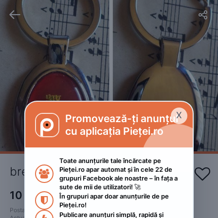


X
Promovează-ți anunțul

cu aplicația Pieței.ro
Toate anunțurile tale încărcate pe 
breloc zodiacal ARIES (Berbec)
Pieței.ro apar automat și în cele 22 de 


grupuri Facebook ale noastre – în fața a 
sute de mii de utilizatori! 🚀
10
RON
În grupuri apar doar anunțurile de pe 

Pieței.ro!
Postat 
:
2026. martie 13.
Publicare anunțuri simplă, rapidă și 
Actualizat
:
2026. iunie 7.