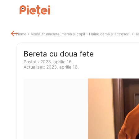

 › 
 › 
 › 
Home
Modă, frumusețe, mama și copil
Haine damă și accesorii
Ha
Bereta cu doua fete
Postat 
:
2023. aprilie 16.
Actualizat
:
2023. aprilie 16.