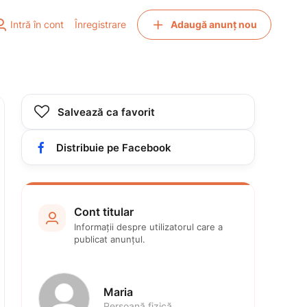


Intră în cont
Înregistrare
Adaugă anunț nou

Salvează ca favorit

Distribuie pe Facebook
Cont titular

Informații despre utilizatorul care a 
publicat anunțul.
Maria
Persoană fizică