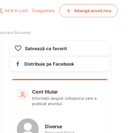


Intră în cont
Înregistrare
Adaugă anunț nou
unicipiul Bucuresti

Salvează ca favorit

Distribuie pe Facebook
Cont titular

Informații despre utilizatorul care a 
publicat anunțul.
Diverse
Persoană fizică