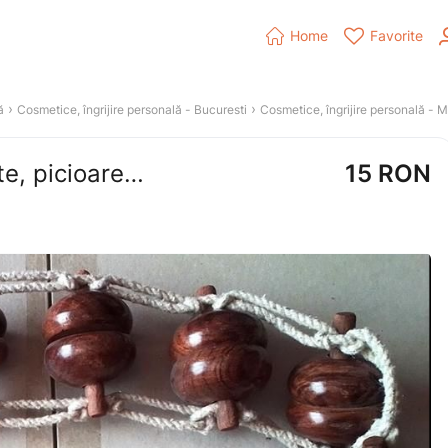


Home
Favorite
 › 
 › 
ă
Cosmetice, îngrijire personală
 - 
Bucuresti
Cosmetice, îngrijire personală
 - 
M
Banda cu bile pentru masaj, spate, picioare, gat, umeri
15
RON