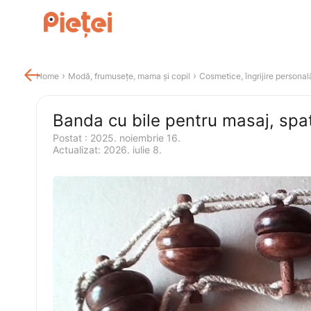

 › 
 › 
Home
Modă, frumusețe, mama și copil
Cosmetice, îngrijire personal
Postat 
:
2025. noiembrie 16.
Actualizat
:
2026. iulie 8.