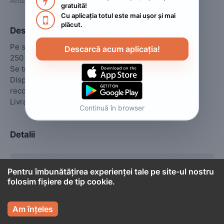

Actualizat
:
2023. mai 11.
gratuită!
Cu aplicația totul este mai ușor și mai 

plăcut.
Descriere
Pe stoc aur 14K

Descarcă acum aplicația!
250 lei Gramul

Se trimite oriunde prin curier 20 lei transportului

Dispun și de grup și pagina unde puteti vedea 
recomandări.

Livrare 1-2 zile lucratoare!
Continuă în browser
Detalii
Tip
Altul
Pentru îmbunătățirea experienței tale pe site-ul nostru
folosim fișiere de tip cookie.
Stare
Nou

Am înțeles