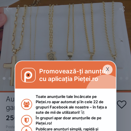


X
Promovează-ți anunțul

cu aplicația Pieței.ro
Toate anunțurile tale încărcate pe 
Aur 14 K-Cu certificat de 
Pieței.ro apar automat și în cele 22 de 


garantie și autenticitate
grupuri Facebook ale noastre – în fața a 
sute de mii de utilizatori! 🚀
250
RON
În grupuri apar doar anunțurile de pe 

Pieței.ro!
Postat 
:
2023. mai 11.
Publicare anunțuri simplă, rapidă și 