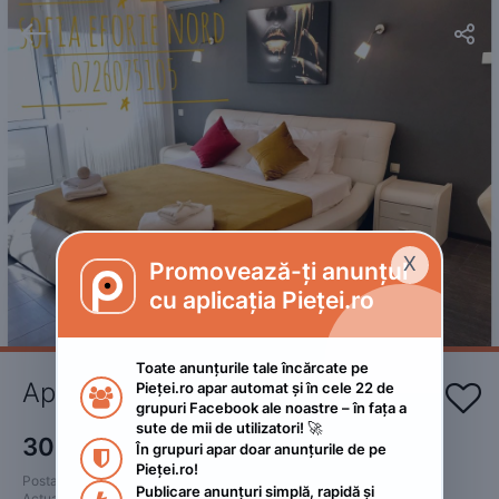


X
Promovează-ți anunțul

cu aplicația Pieței.ro
Toate anunțurile tale încărcate pe 
Apartament Sofia Eforie Nord
Pieței.ro apar automat și în cele 22 de 


grupuri Facebook ale noastre – în fața a 
sute de mii de utilizatori! 🚀
300
RON
În grupuri apar doar anunțurile de pe 

Pieței.ro!
Postat 
:
2023. aprilie 1.
Publicare anunțuri simplă, rapidă și 
Actualizat
:
2024. mai 18.