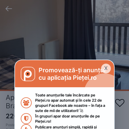


X
Promovează-ți anunțul

cu aplicația Pieței.ro
Toate anunțurile tale încărcate pe 
Apartament regim hotelier 
Pieței.ro apar automat și în cele 22 de 


Brasov
grupuri Facebook ale noastre – în fața a 
sute de mii de utilizatori! 🚀
220
RON
În grupuri apar doar anunțurile de pe 

Pieței.ro!
Postat 
:
2022. decembrie 13.
Publicare anunțuri simplă, rapidă și 