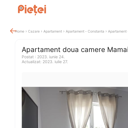

 › 
 › 
 › 
 › 
Home
Cazare
Apartament
Apartament
 - 
Constanta
Apartament
 
Apartament doua camere Mama
Postat 
:
2023. iunie 24.
Actualizat
:
2023. iulie 27.