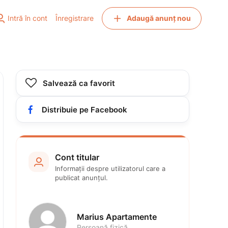


Intră în cont
Înregistrare
Adaugă anunț nou

Salvează ca favorit

Distribuie pe Facebook
Cont titular

Informații despre utilizatorul care a 
publicat anunțul.
Marius Apartamente
Persoană fizică