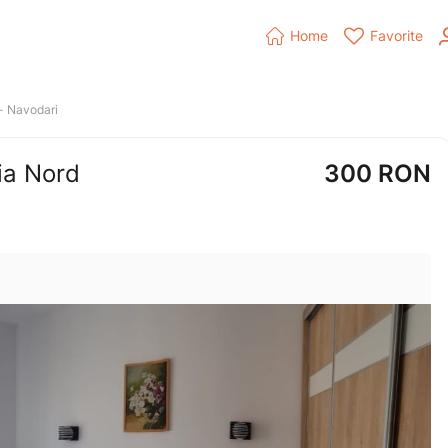


Home
Favorite
- 
Navodari
ia Nord
300
RON