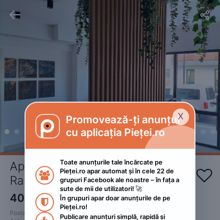


X
Promovează-ți anunțul

cu aplicația Pieței.ro
Toate anunțurile tale încărcate pe 
Apartament Amalia 2 camere 
Pieței.ro apar automat și în cele 22 de 


Rasnov
grupuri Facebook ale noastre – în fața a 
sute de mii de utilizatori! 🚀
400
RON
În grupuri apar doar anunțurile de pe 
 • Negociabil

Pieței.ro!
Postat 
:
2023. octombrie 16.
Publicare anunțuri simplă, rapidă și 