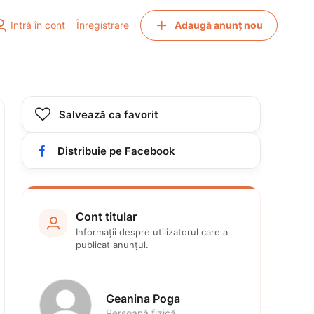


Intră în cont
Înregistrare
Adaugă anunț nou

Salvează ca favorit

Distribuie pe Facebook
Cont titular

Informații despre utilizatorul care a 
publicat anunțul.
Geanina Poga
Persoană fizică