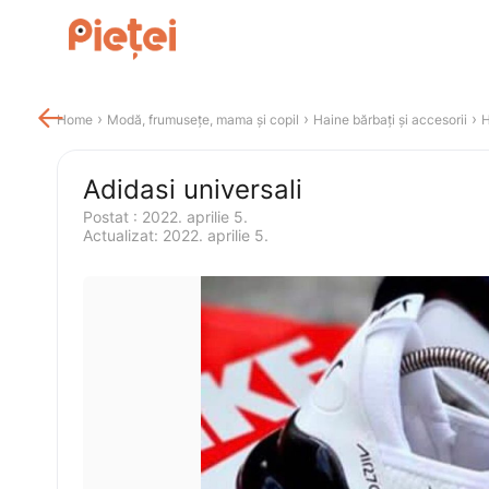

 › 
 › 
 › 
Home
Modă, frumusețe, mama și copil
Haine bărbați și accesorii
H
Adidasi universali
Postat 
:
2022. aprilie 5.
Actualizat
:
2022. aprilie 5.