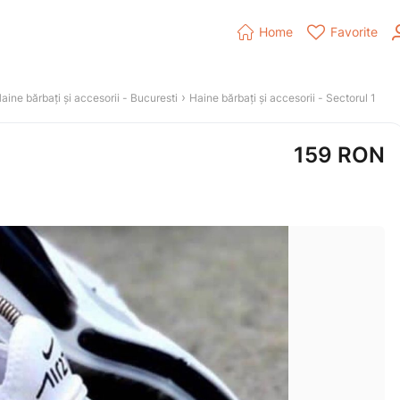


Home
Favorite
 › 
aine bărbați și accesorii
 - 
Bucuresti
Haine bărbați și accesorii
 - 
Sectorul 1
159
RON