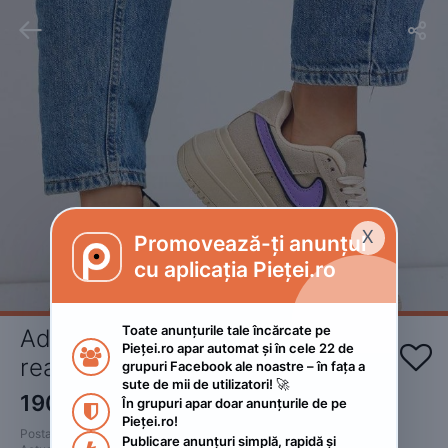


X
Promovează-ți anunțul

cu aplicația Pieței.ro
Toate anunțurile tale încărcate pe 
Adidasi damă,calitate 1:1, poze 
Pieței.ro apar automat și în cele 22 de 


reale 36,37,38,39,40
grupuri Facebook ale noastre – în fața a 
sute de mii de utilizatori! 🚀
190
RON
În grupuri apar doar anunțurile de pe 

Pieței.ro!
Postat 
:
2023. februarie 12.
Publicare anunțuri simplă, rapidă și 