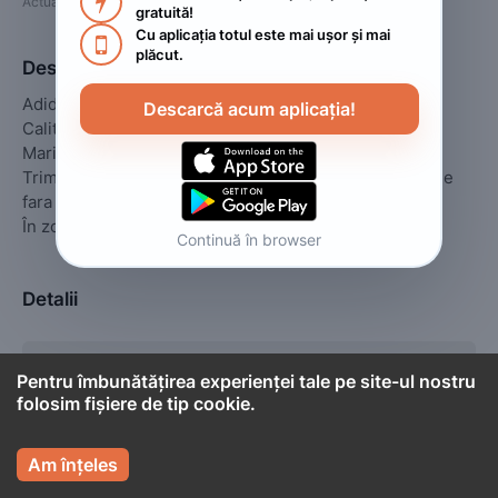

Actualizat
:
2023. februarie 17.
gratuită!
Cu aplicația totul este mai ușor și mai 

plăcut.
Descriere
Adidasi dama

Descarcă acum aplicația!
Calitate 1:1

Marimi 36,37,38,39,40

Trimit prin fan curier colet cu verificare 25 lei în zonele 
fara km suplimentari.

În zonele cu km suplimentari, doar prin poștă 15 lei.
Continuă în browser
Detalii
Stare
Nou
Pentru îmbunătățirea experienței tale pe site-ul nostru
folosim fișiere de tip cookie.
Tip
Încălțăminte

Am înțeles