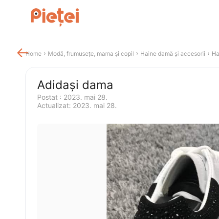

 › 
 › 
 › 
Home
Modă, frumusețe, mama și copil
Haine damă și accesorii
Ha
Adidași dama
Postat 
:
2023. mai 28.
Actualizat
:
2023. mai 28.