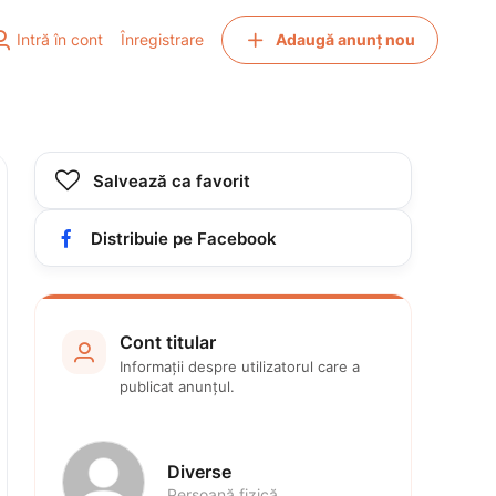


Intră în cont
Înregistrare
Adaugă anunț nou

Salvează ca favorit

Distribuie pe Facebook
Cont titular

Informații despre utilizatorul care a 
publicat anunțul.
Diverse
Persoană fizică