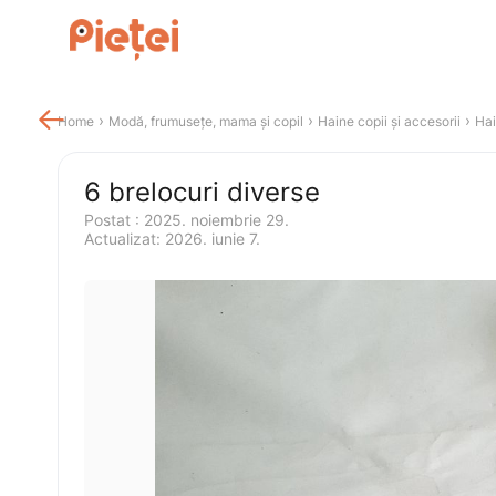

 › 
 › 
 › 
Home
Modă, frumusețe, mama și copil
Haine copii și accesorii
Hai
6 brelocuri diverse
Postat 
:
2025. noiembrie 29.
Actualizat
:
2026. iunie 7.