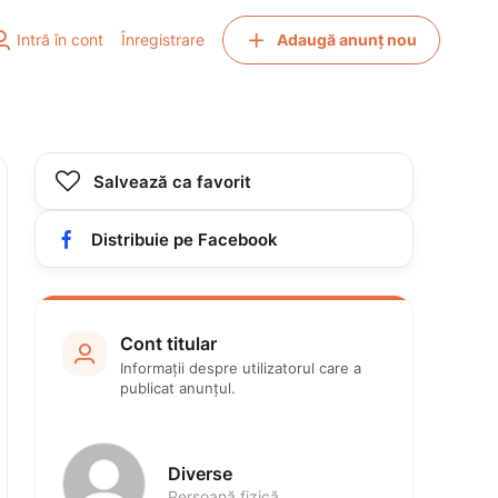


Intră în cont
Înregistrare
Adaugă anunț nou

Salvează ca favorit

Distribuie pe Facebook
Cont titular

Informații despre utilizatorul care a 
publicat anunțul.
Diverse
Persoană fizică