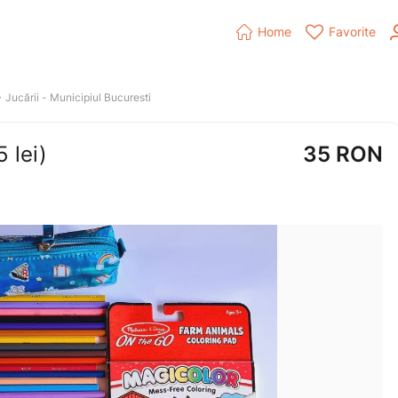


Home
Favorite
› 
Jucării
 - 
Municipiul Bucuresti
 lei)
35
RON