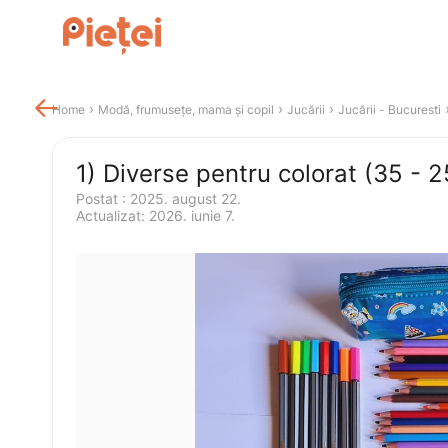

 › 
 › 
 › 
 
Home
Modă, frumusețe, mama și copil
Jucării
Jucării
 - 
Bucuresti
1) Diverse pentru colorat (35 - 25
Postat 
:
2025. august 22.
Actualizat
:
2026. iunie 7.